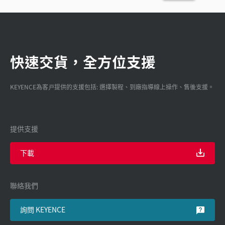
快速交貨，全方位支援
KEYENCE為客戸提供的支援包括: 選擇製程、到廠指導線上操作、售後支援。
提供支援
下載
聯絡我們
詢問 KEYENCE