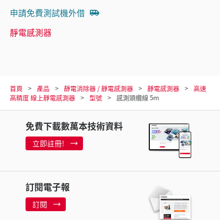
申請免費測試機外借
靜電感測器
首頁
產品
靜電消除器 / 靜電感測器
靜電感測器
高速
高精度 線上靜電感測器
型號
感測頭纜線 5m
免費下載數萬本技術資料
立即註冊!
訂閱電子報
訂閱