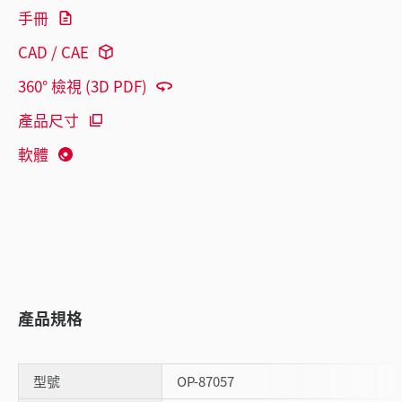
手冊
CAD / CAE
360° 檢視 (3D PDF)
產品尺寸
軟體
產品規格
型號
OP-87057