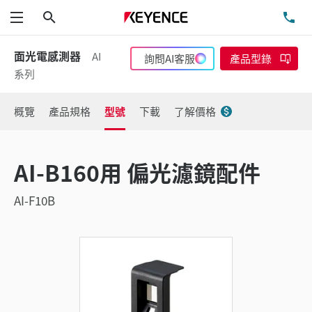
搜尋
洽
功能表
面光電感測器
AI
詢問AI客服
產品型錄
系列
概覽
產品規格
型號
下載
了解價格
AI-B160用 偏光濾鏡配件
AI-F10B