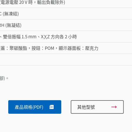
以下 (電源電壓 20 V 時，輸出負載除外)
 °C (無凍結)
 RH (無凝結)
Hz、雙倍振幅 1.5 mm、X,Y,Z 方向各 2 小時
塵蓋：聚碳酸酯，按鈕：POM，顯示器面板：壓克力
針腳)。
產品規格(PDF)
其他型號