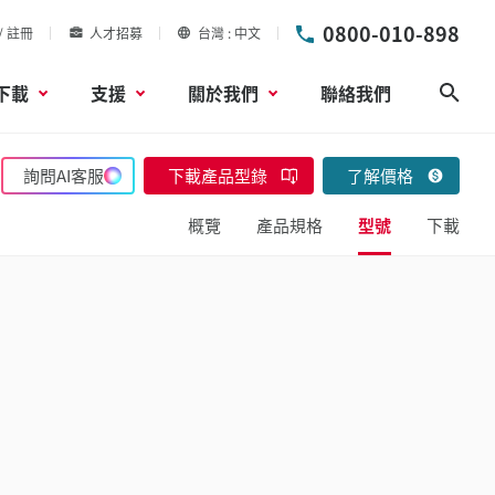
0800-010-898
/ 註冊
人才招募
台灣
中文
下載
支援
關於我們
聯絡我們
搜尋
詢問AI客服
下載產品型錄
了解價格
概覽
產品規格
型號
下載