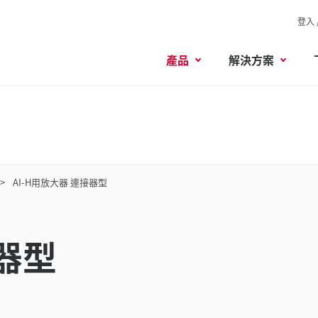
登入 
產品
解決方案
AI-H用放大器 連接器型
接器型