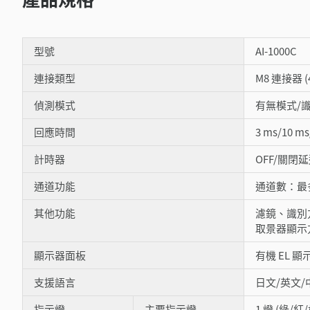
型號
AI-1000C
連接類型
M8 連接器 (
偵測模式
有無模式/
回應時間
3 ms/10 m
計時器
OFF/關閉
通道功能
通道數：最多
其他功能
濾鏡、識別
取景器顯示
顯示器面板
有機 EL 顯
支援語言
日文/英文/中
指示燈
主要指示燈
1 燈 (綠/紅/