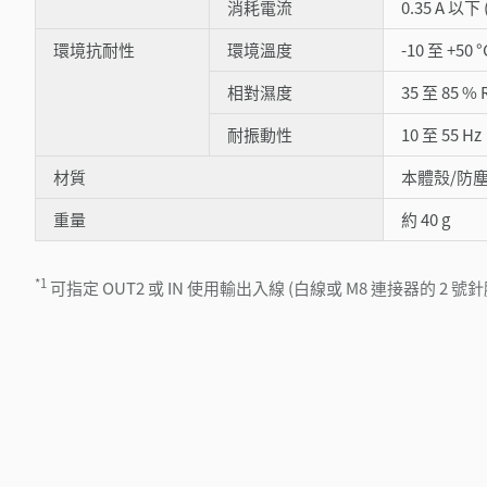
消耗電流
0.35 A 
環境抗耐性
環境溫度
-10 至 +50
相對濕度
35 至 85 %
耐振動性
10 至 55 
材質
本體殼/防
重量
約 40 g
*1
可指定 OUT2 或 IN 使用輸出入線 (白線或 M8 連接器的 2 號