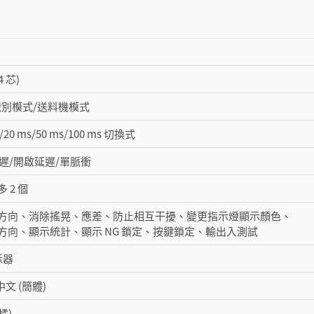
4 芯)
識別模式/送料機模式
s/20 ms/50 ms/100 ms 切換式
延遲/開啟延遲/單脈衝
 2 個
方向、消除搖晃、應差、防止相互干擾、變更指示燈顯示顏色、
方向、顯示統計、顯示 NG 鎖定、按鍵鎖定、輸出入測試
示器
文 (簡體)
橘)