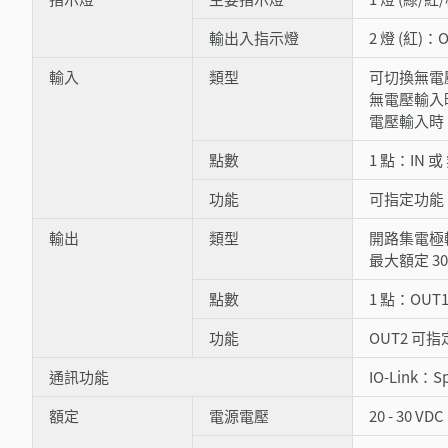
輸出入指示燈
2 燈 (紅)：O
輸入
類型
可切換無電
無電壓輸入時：
電壓輸入時：輸入
點數
1 點：IN 
功能
可指定功能：
輸出
類型
開路集電極輸出
最大額定 30
點數
1 點：OUT1
功能
OUT2 可
通訊功能
IO-Link：Spe
額定
電源電壓
20 - 30 V