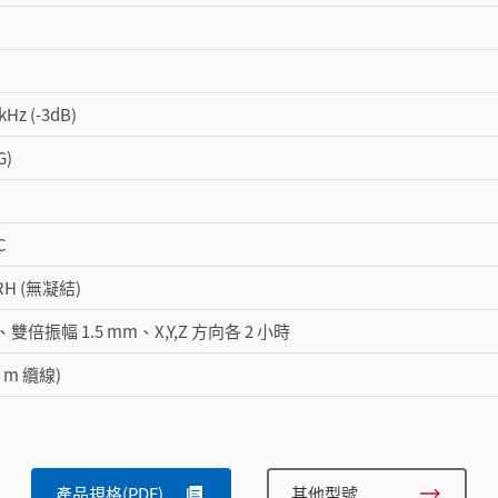
kHz (-3dB)
G)
C
 RH (無凝結)
Hz、雙倍振幅 1.5 mm、X,Y,Z 方向各 2 小時
3 m 纜線)
產品規格(PDF)
其他型號