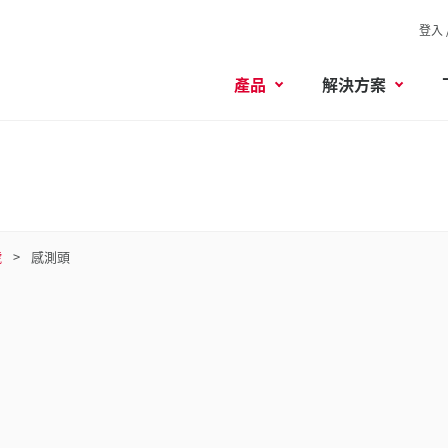
登入 
產品
解決方案
號
感測頭