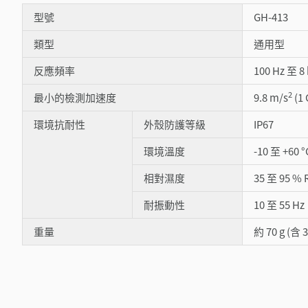
型號
GH-413
類型
通用型
反應頻率
100 Hz 至 8 
2
最小的檢測加速度
9.8 m/s
(1 
環境抗耐性
外殼防護等級
IP67
環境溫度
-10 至 +60 °
相對濕度
35 至 95 %
耐振動性
10 至 55 
重量
約 70 g (含 