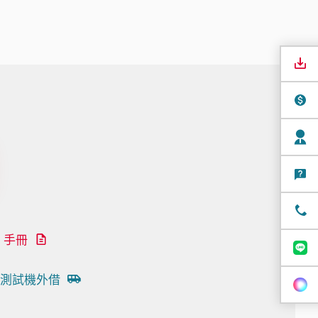
手冊
測試機外借