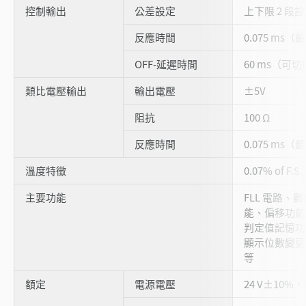
控制輸出
公差設定
上下限 2 段設
反應時間
0.075 ms
OFF-延遲時間
60 ms（可切
類比電壓輸出
輸出電壓
±5V
阻抗
100 Ω
反應時間
0.075 ms
溫度特徵
0.07% of F.S.
主要功能
FLL 電路
能、偏移功能
判定值記憶功能
顯示位數變更
等
額定
電源電壓
24 V±10%