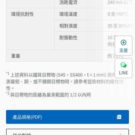
消耗電流
240 mA 以下
環境抗耐性
環境溫度
0 至 +50°C
相對濕度
35 至 85%
耐振動性
10 至 55 Hz
向各 2 小時
支援
重量
約 235 g
LINE
*1
上述資料以鐵質目標物 (S45，SS400，t = 1 mm) 測得。若
測量鋁、銅、或不鏽鋼目標物時，請參考這些材料的線性特
性。
*2
與目標物的距離為量測範圍的 1/2 以內時
產品規格(PDF)