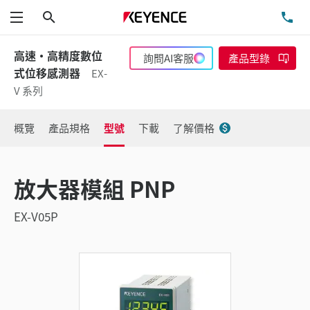
搜尋
洽
功能表
高速·高精度數位
詢問AI客服
產品型錄
式位移感測器
EX-
V 系列
概覽
產品規格
型號
下載
了解價格
放大器模組 PNP
EX-V05P