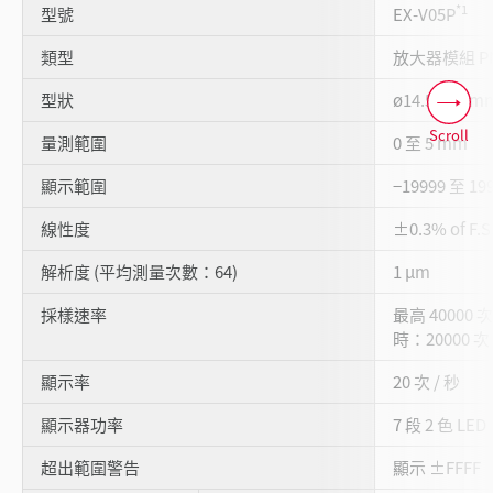
*1
型號
EX-V05P
類型
放大器模組 P
型狀
ø14.5 x 20
Scroll
量測範圍
0 至 5 mm
顯示範圍
−19999 至 19
線性度
±0.3% of F.S
解析度 (平均測量次數：64)
1 µm
採樣速率
最高 40000
時：20000 次
顯示率
20 次 / 秒
顯示器功率
7 段 2 色 LED
超出範圍警告
顯示 ±FFFF