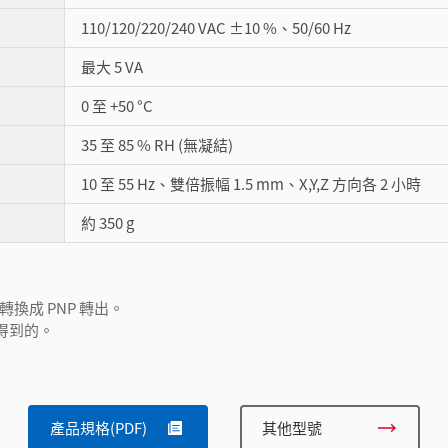
110/120/220/240 VAC ±10 %、50/60 Hz
最大 5 VA
0 至 +50 °C
35 至 85 % RH (無凝結)
10 至 55 Hz、雙倍振幅 1.5 mm、X,Y,Z 方向各 2 小時
約 350 g
出轉換成 PNP 轉出。
得到的。
產品規格(PDF)
其他型號