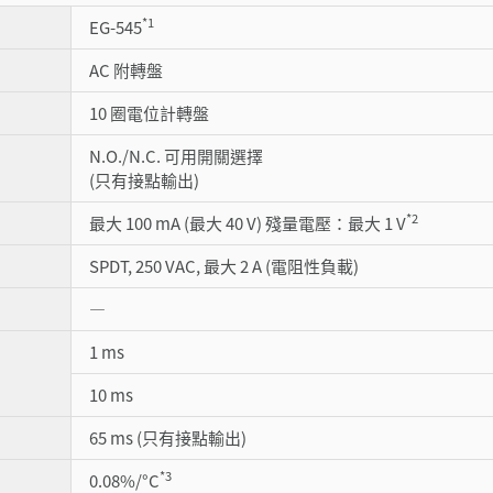
*1
EG-545
AC 附轉盤
10 圈電位計轉盤
N.O./N.C. 可用開關選擇
(只有接點輸出)
*2
最大 100 mA (最大 40 V) 殘量電壓：最大 1 V
SPDT, 250 VAC, 最大 2 A (電阻性負載)
―
1 ms
10 ms
65 ms (只有接點輸出)
*3
0.08%/°C