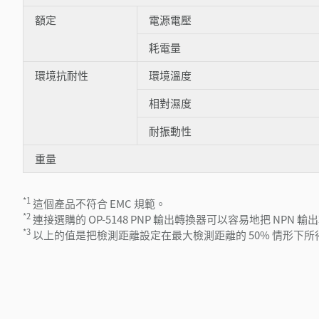
額定
電源電壓
耗電量
環境抗耐性
環境溫度
相對濕度
耐振動性
重量
*1
這個產品不符合 EMC 規範。
*2
連接選購的 OP-5148 PNP 輸出轉換器可以容易地把 NPN 輸
*3
以上的值是把檢測距離設定在最大檢測距離的 50% 情形下所