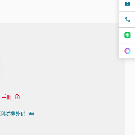
手冊
測試機外借