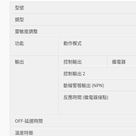
型號
類型
靈敏度調整
功能
動作模式
輸出
控制輸出
繼電器
控制輸出 2
斷線警報輸出 (NPN)
反應時間 (繼電器接點)
OFF-延遲時間
溫度特徵