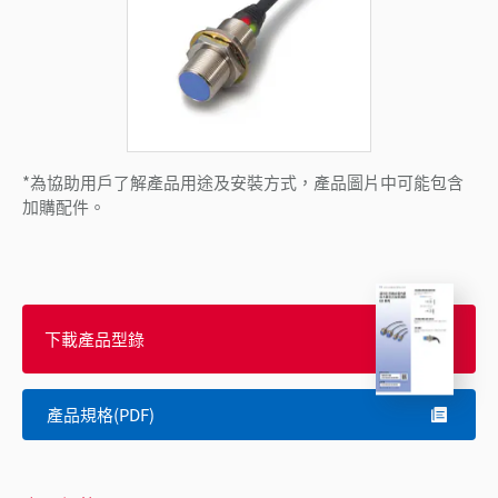
*為協助用戶了解產品用途及安裝方式，產品圖片中可能包含
加購配件。
下載產品型錄
產品規格(PDF)