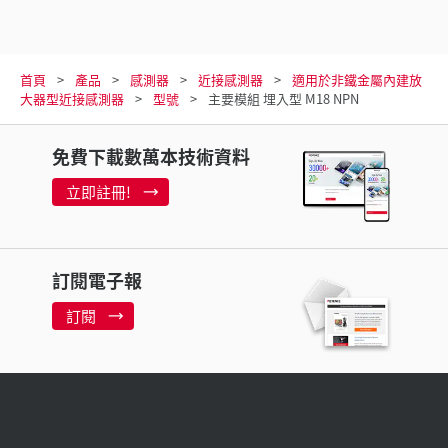
首頁
產品
感測器
近接感測器
適用於非鐵金屬內建放
大器型近接感測器
型號
主要模組 埋入型 M18 NPN
免費下載數萬本技術資料
立即註冊!
訂閱電子報
訂閱