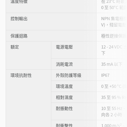
溫度特徵
在 23°C 
0 至 50°C 範
控制輸出
NPN 集電極開路
V)，殘留電壓: 
保護迴路
極性逆接保護
額定
電源電壓
12 - 24 VDC
下
消耗電流
35 mA 以下
環境抗耐性
外殼防護等級
IP67
環境溫度
0 至 +50 °C 
相對濕度
35 至 95 % 
耐振動性
10 至 55 Hz
向各 2 小時
2
耐衝擊性
1,000 m/s
、X