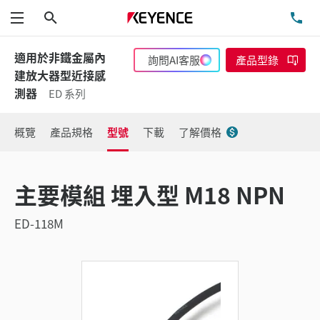
搜尋
洽
功能表
適用於非鐵金屬內
詢問AI客服
產品型錄
建放大器型近接感
測器
ED 系列
概覽
產品規格
型號
下載
了解價格
主要模組 埋入型 M18 NPN
ED-118M