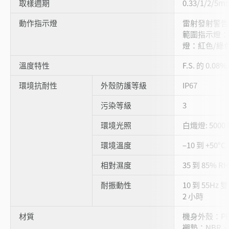
取樣週期
0.33/1/2/5m
動作指示燈
雷射發射警告
範圍指示燈：
燈：紅色/綠色
溫度特性
F.S. 的 0.08%
環境抗耐性
外殼防護等級
IP67
污染等級
3
環境光照
白熾燈: 5000 
環境溫度
–10 到 +50
相對濕度
35 到 85% R
耐振動性
10 到 55Hz
2 小時
材質
機身外殼：PB
襯墊：NBR