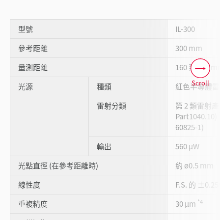
型號
IL-300
參考距離
300 mm
量測距離
160 到 450 
Scroll
光源
種類
紅色半導體雷射 
雷射分類
第 2 類雷射產品
Part1040.10)
60825-1)
輸出
560 µW
光點直徑 (在參考距離時)
約 ø0.5 mm
線性度
F.S. 的 ±0.2
*4
重複精度
30 μm