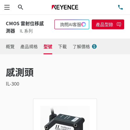
搜尋
洽
功能表
CMOS 雷射位移感
詢問AI客服
產品型錄
測器
IL 系列
概覽
產品規格
型號
下載
了解價格
感測頭
IL-300