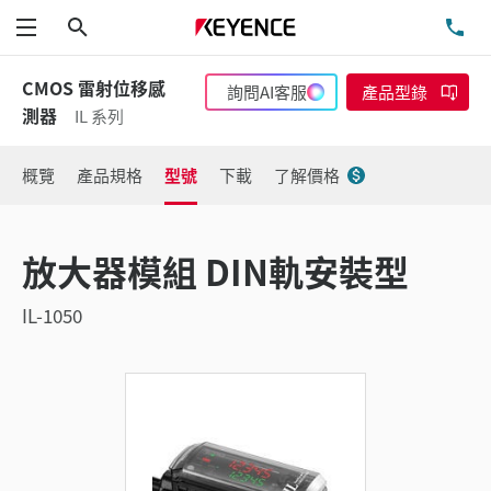
搜尋
洽
功能表
CMOS 雷射位移感
詢問AI客服
產品型錄
測器
IL 系列
概覽
產品規格
型號
下載
了解價格
放大器模組 DIN軌安裝型
IL-1050