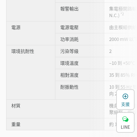
報警輸出
集電極開路輸出
*2
N.C.)
電源
電源電壓
由主模組供
功率消耗
2000 mW 以下
環境抗耐性
污染等級
2
環境溫度
–10 到 +50
相對濕度
35 到 85％ R
耐振動性
10 到 55 Hz
向 2 小時
支援
材質
機身外殼/前
聚縮醛、纜線
重量
約 140 g (包
LINE