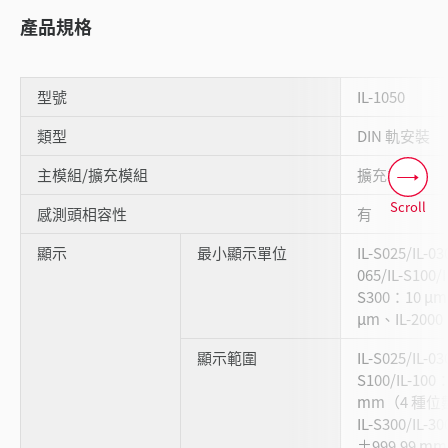
產品規格
型號
IL-1050
類型
DIN 軌安裝
主模組/擴充模組
擴充模組
Scroll
感測頭相容性
有
顯示
最小顯示單位
IL-S025/IL-0
065/IL-S100/
S300：10 μm、
μm、IL-2000
顯示範圍
IL-S025/IL-03
S100/IL-10
mm（4 種
IL-S300/IL-3
±999.99 m