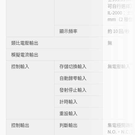
可自行選擇）
IL-2000：±9
mm（2 種
顯示頻率
約 10 回/秒
類比電壓輸出
無
模擬電流輸出
*1
控制輸入
存儲切換輸入
無電壓輸入
自動歸零輸入
發射停止輸入
計時輸入
重設輸入
控制輸出
判斷輸出
集電極開路輸出
N.O.，N.C.