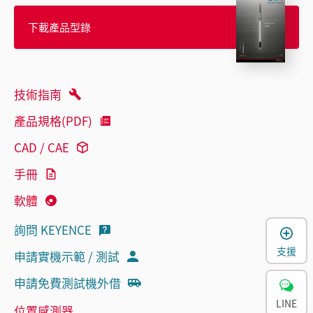
下載產品型錄
技術指南
產品規格(PDF)
CAD / CAE
手冊
軟體
詢問 KEYENCE
支援
申請實機示範 / 測試
申請免費測試機外借
LINE
位置感測器