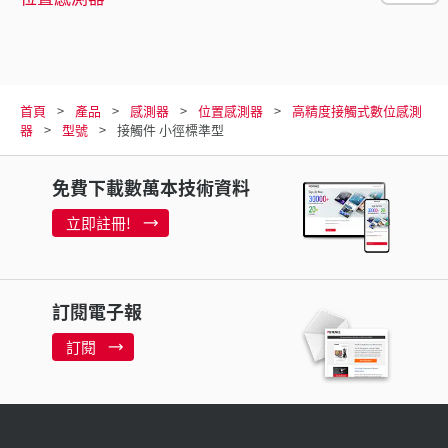
首頁
產品
感測器
位置感測器
高精度接觸式數位感測
器
型號
接觸件 小徑標準型
免費下載數萬本技術資料
立即註冊!
訂閱電子報
訂閱