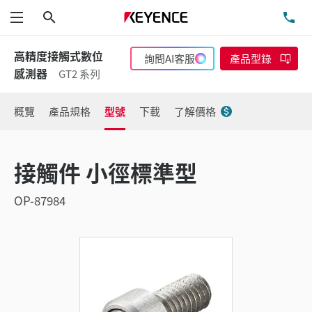
搜尋
洽
功能表
高精度接觸式數位
詢問AI客服
產品型錄
感測器
GT2 系列
概覽
產品規格
型號
下載
了解價格
接觸件 小徑標準型
OP-87984