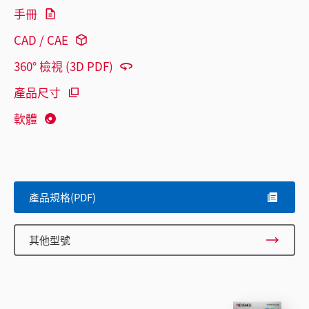
手冊
CAD / CAE
360° 檢視 (3D PDF)
產品尺寸
軟體
產品規格(PDF)
其他型號