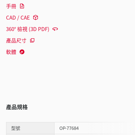
手冊
CAD / CAE
360° 檢視 (3D PDF)
產品尺寸
軟體
產品規格
型號
OP-77684