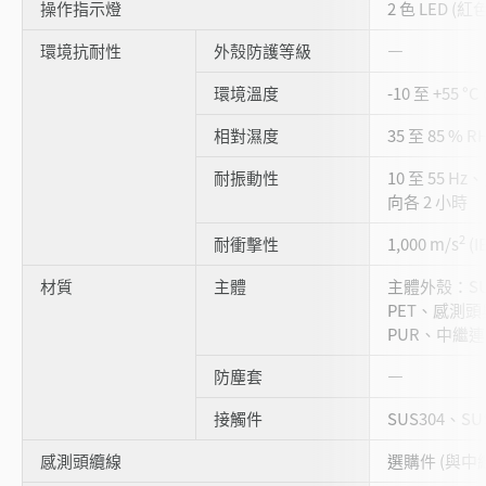
操作指示燈
2 色 LED (
環境抗耐性
外殼防護等級
―
環境溫度
-10 至 +55 °
相對濕度
35 至 85 % 
耐振動性
10 至 55 Hz
向各 2 小時
2
耐衝擊性
1,000 m/s
(I
材質
主體
主體外殼：SU
PET、感測
PUR、中繼連
防塵套
―
接觸件
SUS304、SU
感測頭纜線
選購件 (與中