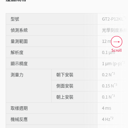
*1
型號
GT2-P12KL
偵測系統
光學刻度系統 
量測範圍
12 mm
Scroll
解析度
0.1 μm
*2
顯示精度
1 µm (p-p)
*3
測量力
朝下安裝
0.2 N
*3
側面安裝
0.15 N
*3
朝上安裝
0.1 N
取樣週期
4 ms
*2
機械反應
4 Hz