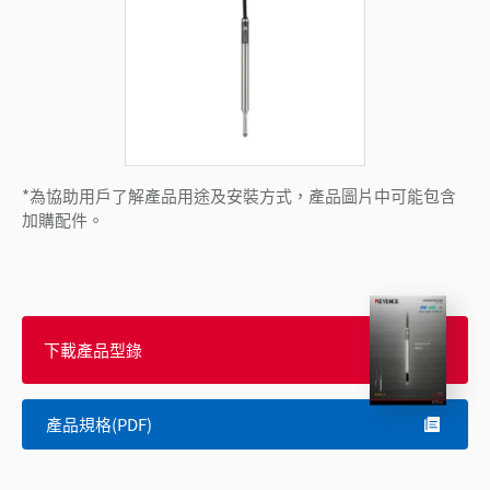
*為協助用戶了解產品用途及安裝方式，產品圖片中可能包含
加購配件。
下載產品型錄
產品規格(PDF)