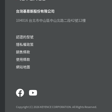
台灣基恩斯股份有限公司
104016 台北市中山區中山北路二段42號12樓
認證的型號
隱私權政策
銷售條款
使用條款
網站地圖
Copyright (C) 2026 KEYENCE CORPORATION. All Rights Reserved.