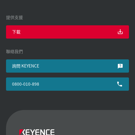
提供支援
下載
聯絡我們
詢問 KEYENCE
0800-010-898