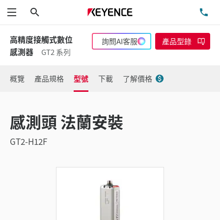
搜尋
洽
功能表
高精度接觸式數位
詢問AI客服
產品型錄
感測器
GT2 系列
概覽
產品規格
型號
下載
了解價格
感測頭 法蘭安裝
GT2-H12F