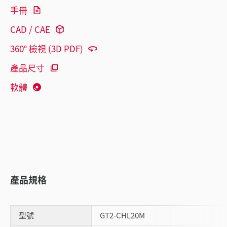
手冊
CAD / CAE
360° 檢視 (3D PDF)
產品尺寸
軟體
產品規格
型號
GT2-CHL20M