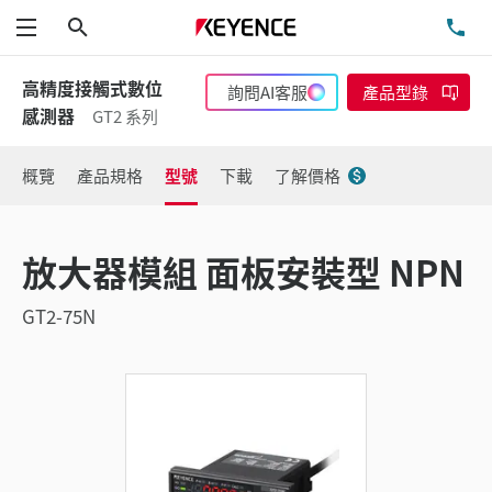
搜尋
洽
功能表
高精度接觸式數位
詢問AI客服
產品型錄
感測器
GT2 系列
概覽
產品規格
型號
下載
了解價格
放大器模組 面板安裝型 NPN
GT2-75N