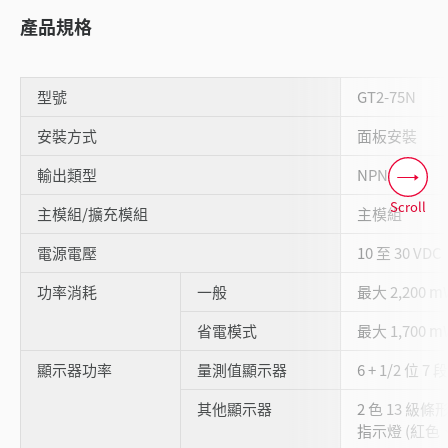
產品規格
型號
GT2-75N
安裝方式
面板安裝
輸出類型
NPN 輸出
Scroll
主模組/擴充模組
主模組
電源電壓
10 至 30 VD
功率消耗
一般
最大 2,200 m
省電模式
最大 1,700 m
顯示器功率
量測值顯示器
6 + 1/2 位 7 
其他顯示器
2 色 13 級條
指示燈 (紅色