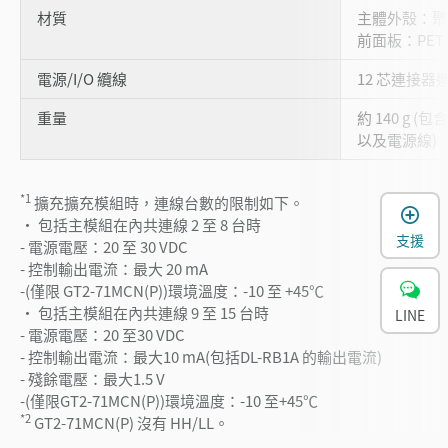
材質
主體外殼：聚
前面板：PET
電源/I/O 纜線
12 芯連接器
重量
約 140 g
以及電源線)
*1
擴充擴充模組時，連線台數的限制如下。
・ 包括主模組在內共連線 2 至 8 台時
支援
- 電源電壓：20 至 30 VDC
- 控制輸出電流：最大 20 mA
-(僅限 GT2-71MCN(P))環境溫度：-10 至 +45℃
・ 包括主模組在內共連線 9 至 15 台時
LINE
- 電源電壓：20 至30 VDC
- 控制輸出電流：最大10 mA(包括DL-RB1A 的輸出電流)
- 殘餘電壓：最大1.5 V
-(僅限GT2-71MCN(P))環境溫度：-10 至+45℃
*2
GT2-71MCN(P) 沒有 HH/LL。