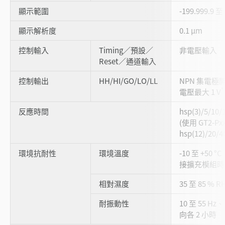
顯示範圍
-199.999.9 至 
顯示解析度
0.1 μm
控制輸入
Timing／預設／
非電壓輸入
Reset／通道輸入
控制輸出
HH/HI/GO/LO/LL
NPN 集電極開
*
電壓最大 1 V
反應時間
hsp(3)/5/10/
(使用 GT2-Px
hsp(12)/20/4
環境抗耐性
環境溫度
-10 至 +50 
接擴充模組時為 -
相對濕度
35 至 85 % 
耐振動性
10 至 55 Hz
向各 2 小時