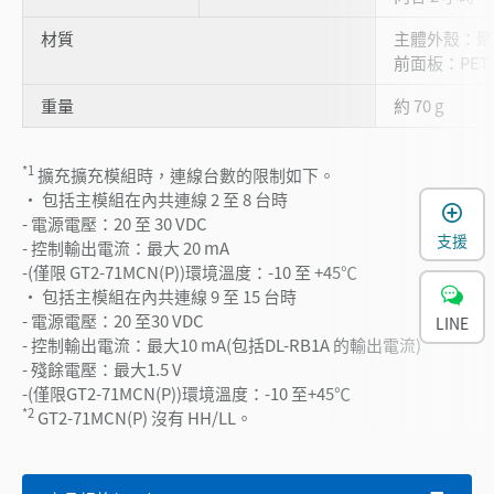
材質
主體外殼：聚
前面板：PET
重量
約 70 g
*1
擴充擴充模組時，連線台數的限制如下。
・ 包括主模組在內共連線 2 至 8 台時
- 電源電壓：20 至 30 VDC
支援
- 控制輸出電流：最大 20 mA
-(僅限 GT2-71MCN(P))環境溫度：-10 至 +45℃
・ 包括主模組在內共連線 9 至 15 台時
- 電源電壓：20 至30 VDC
LINE
- 控制輸出電流：最大10 mA(包括DL-RB1A 的輸出電流)
- 殘餘電壓：最大1.5 V
-(僅限GT2-71MCN(P))環境溫度：-10 至+45℃
*2
GT2-71MCN(P) 沒有 HH/LL。