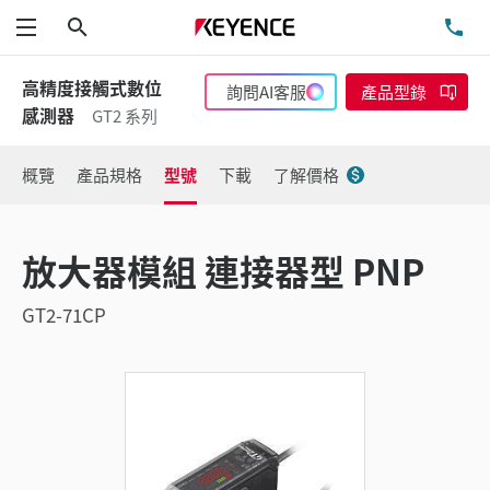
搜尋
洽
功能表
高精度接觸式數位
詢問AI客服
產品型錄
感測器
GT2 系列
概覽
產品規格
型號
下載
了解價格
放大器模組 連接器型 PNP
GT2-71CP