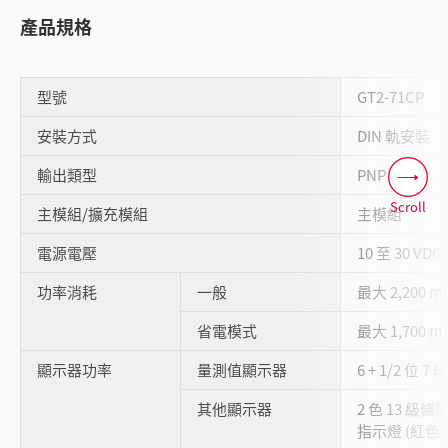
產品規格
型號
GT2-71CP
安裝方式
DIN 軌安裝
輸出類型
PNP 輸出
Scroll
主模組/擴充模組
主模組
電源電壓
10 至 30 VD
功率消耗
一般
最大 2,200 m
省電模式
最大 1,700 m
顯示器功率
量測值顯示器
6 + 1/2 位 7 
其他顯示器
2 色 13 級條
指示燈 (紅色