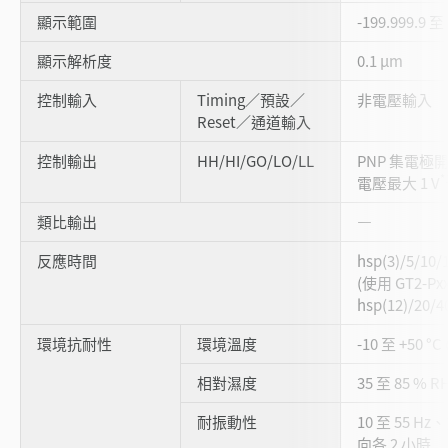
顯示範圍
-199.999.9 至 
顯示解析度
0.1 μm
控制輸入
Timing／預設／
非電壓輸入
Reset／通道輸入
控制輸出
HH/HI/GO/LO/LL
PNP 集電極開
*
電壓最大 1 V
類比輸出
―
反應時間
hsp(3)/5/10/
(使用 GT2-Px
hsp(12)/20/4
環境抗耐性
環境溫度
-10 至 +50 °
相對濕度
35 至 85 % 
耐振動性
10 至 55 Hz
向各 2 小時