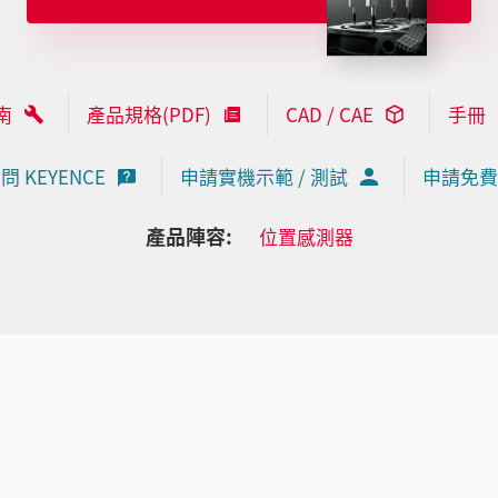
南
產品規格(PDF)
CAD / CAE
手冊
問 KEYENCE
申請實機示範 / 測試
申請免費
產品陣容:
位置感測器