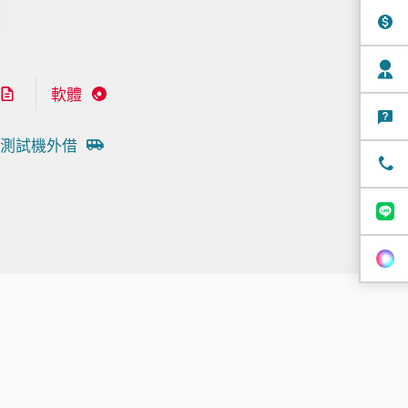
軟體
測試機外借