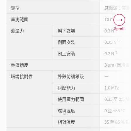
類型
感測頭：空壓
量測範圍
10 mm
Scroll
*1
測量力
朝下安裝
0.3 N
*1
側面安裝
0.25 N
*1
朝上安裝
0.2 N
重覆精度
3 µm (環境溫度
環境抗耐性
外殼防護等級
―
耐壓能力
1.0 MPa
使用壓力範圍
0.35 至 0.5 M
環境溫度
0 至 +55 °C
相對濕度
35 至 85 % R