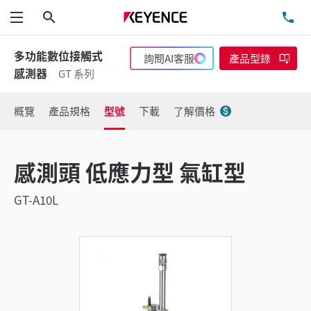
搜尋
洽
功能表
多功能數位接觸式
詢問AI客服
產品型錄
感測器
GT 系列
概覽
產品規格
型號
下載
了解價格
感測頭 低應力型 氣缸型
GT-A10L