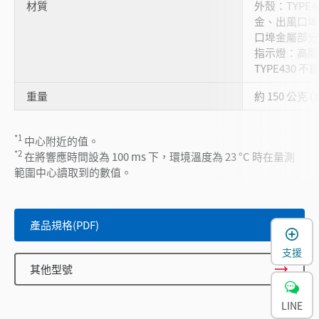
材質
外殼：TYPE
金、出風口埠
口埠金屬部分
指示燈：高耐
TYPE430 
重量
約 150 公克 
*1
中心附近的值。
*2
在將響應時間設為 100 ms 下，環境溫度為 23 °C 時在量測
範圍中心讀取到的數值。
產品規格(PDF)
支援
其他型號
LINE