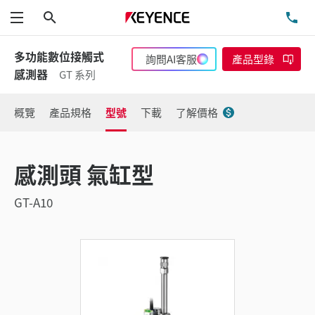
搜尋
洽
功能表
多功能數位接觸式
詢問AI客服
產品型錄
感測器
GT 系列
概覽
產品規格
型號
下載
了解價格
感測頭 氣缸型
GT-A10