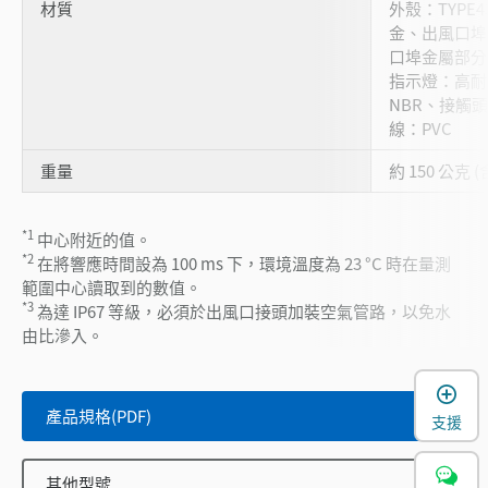
材質
外殼：TYPE
金、出風口埠
口埠金屬部分
指示燈：高耐
NBR、接觸頭
線：PVC
重量
約 150 公克 
*1
中心附近的值。
*2
在將響應時間設為 100 ms 下，環境溫度為 23 °C 時在量測
範圍中心讀取到的數值。
*3
為達 IP67 等級，必須於出風口接頭加裝空氣管路，以免水
由比滲入。
產品規格(PDF)
支援
其他型號