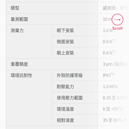
類型
感測頭：空壓
量測範圍
10 mm
Scroll
*1
測量力
朝下安裝
1.0 N
*1
側面安裝
0.9 N
*1
朝上安裝
0.8 N
重覆精度
3 µm (環境溫度
*3
環境抗耐性
外殼防護等級
IP67
耐壓能力
1.0 MPa
使用壓力範圍
0.35 至 0.5 M
環境溫度
0 至 +55 °C
相對濕度
35 至 85 % R