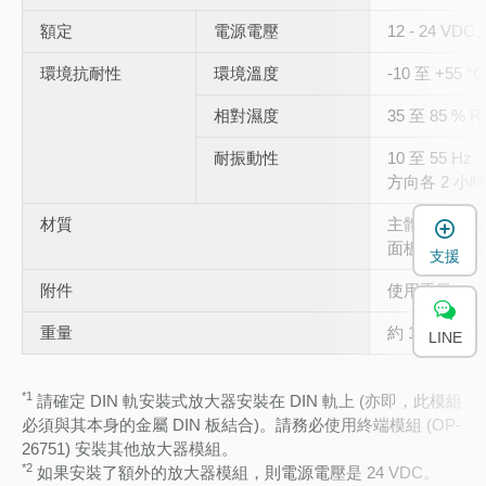
額定
電源電壓
12 - 24 VD
環境抗耐性
環境溫度
-10 至 +55 
相對濕度
35 至 85 % 
耐振動性
10 至 55 H
方向各 2 小時
材質
主體：聚碳酸
面板：聚碳酸
支援
附件
使用手冊
重量
約 110 公克 
LINE
*1
請確定 DIN 軌安裝式放大器安裝在 DIN 軌上 (亦即，此模組
必須與其本身的金屬 DIN 板結合)。請務必使用終端模組 (OP-
26751) 安裝其他放大器模組。
*2
如果安裝了額外的放大器模組，則電源電壓是 24 VDC。