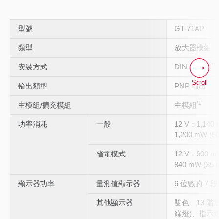
型號
GT-71AP
類型
放大器模組
*1
安裝方式
DIN 軌安裝
Scroll
輸出類型
PNP 輸出
*1
主模組/擴充模組
主模組
功率消耗
一般
12 V：1,140
1,200 mW (
省電模式
12 V：600 m
840 mW (35
顯示器功率
量測值顯示器
6 位數的 7 段
其他顯示器
雙色、13 階層
綠燈)、指示燈