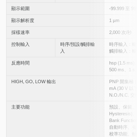
顯示範圍
-99.999 至 99
顯示解析度
1 µm
採樣速率
2,000 次/秒
控制輸入
時序/預設/觸排輸
時序輸入：輸入
入
觸排輸入：輸入
反應時間
hsp (1.5 m
500 ms、1 s
HIGH, GO, LOW 輸出
PNP 開集極 (O
mA (30 V
N.O./N.C. 交
主要功能
預設、保留、可變
Hysteres
Bank Functio
自動時序、省電
校準功能、軸