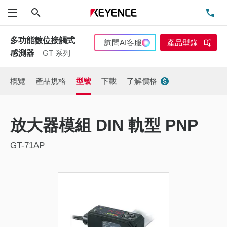
搜尋
洽
功能表
多功能數位接觸式
詢問AI客服
產品型錄
感測器
GT 系列
概覽
產品規格
型號
下載
了解價格
放大器模組 DIN 軌型 PNP
GT-71AP