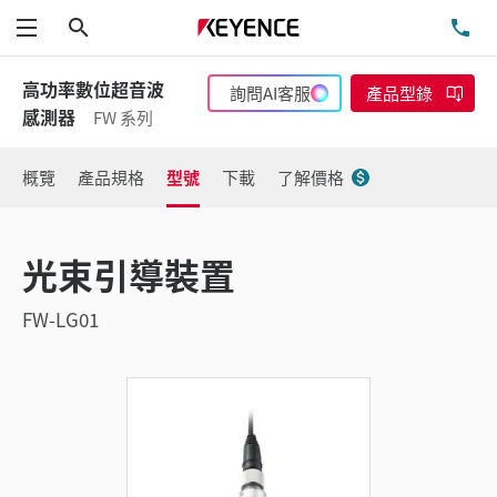
搜尋
洽
功能表
高功率數位超音波
詢問AI客服
產品型錄
感測器
FW 系列
概覽
產品規格
型號
下載
了解價格
光束引導裝置
FW-LG01