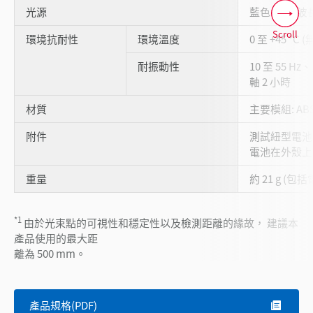
光源
藍色 LED (波長
Scroll
環境抗耐性
環境溫度
0 至 +45 °C 
耐振動性
10 至 55 Hz
軸 2 小時
材質
主要模組: ABS
附件
測試紐型電池 (
電池在外殼上
重量
約 21 g (包括
*1
由於光束點的可視性和穩定性以及檢測距離的緣故， 建議本
產品使用的最大距
離為 500 mm。
產品規格(PDF)