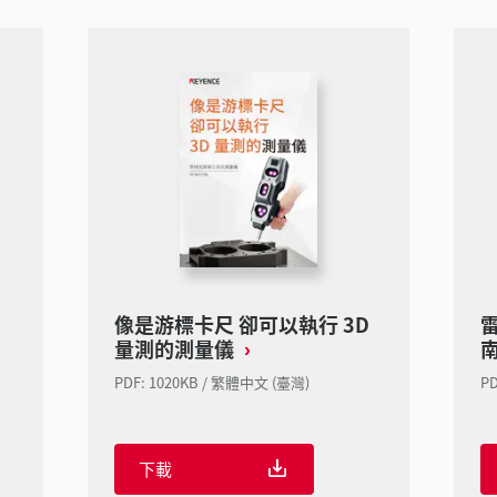
像是游標卡尺 卻可以執行 3D
量測的測量儀
PDF: 1020KB / 繁體中文 (臺灣)
P
下載