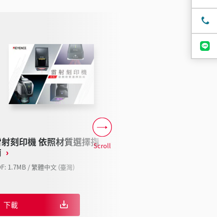
雷射刻印機 依照材質選擇指
數位顯微鏡 18
Scroll
南
用途案例集
DF: 1.7MB / 繁體中文 (臺灣)
PDF: 2.11MB / 繁體中
下載
下載