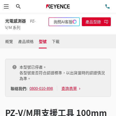
搜尋
洽
功能表
光電感測器
PZ-
詢問AI客服
產品型錄
V/M 系列
概覽
產品規格
型號
下載
本型號已停產。
各型號是否符合認證標準，以出貨當時的認證情況
為準。
0800-010-898
查詢表單
聯絡我們:
PZ-V/M用支援工具 100mm