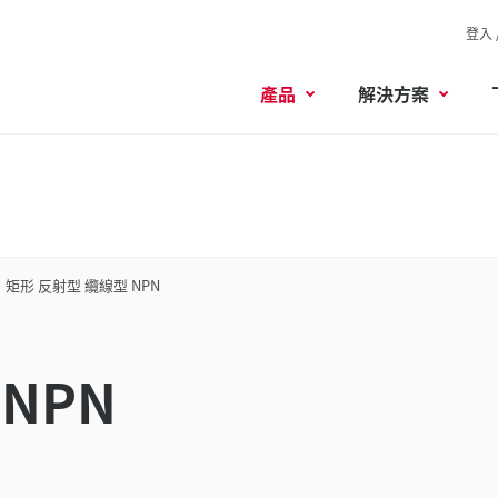
登入 
產品
解決方案
矩形 反射型 纜線型 NPN
NPN