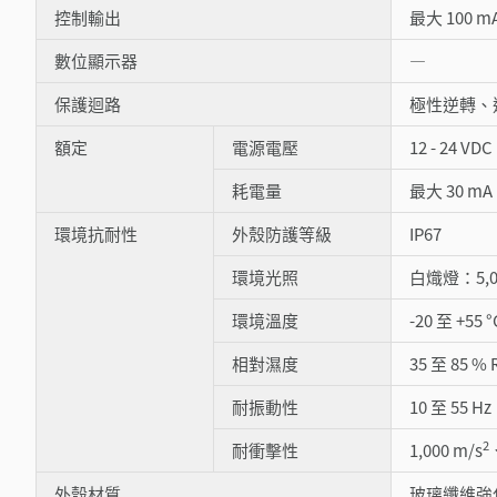
控制輸出
最大 100 m
數位顯示器
―
保護迴路
極性逆轉、
額定
電源電壓
12 - 24 V
耗電量
最大 30 mA
環境抗耐性
外殼防護等級
IP67
環境光照
白熾燈：5,00
環境溫度
-20 至 +55
相對濕度
35 至 85 %
耐振動性
10 至 55 
2
耐衝擊性
1,000 m/s
外殼材質
玻璃纖維強