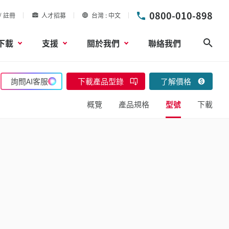
0800-010-898
/ 註冊
人才招募
台灣
中文
下載
支援
關於我們
聯絡我們
搜尋
詢問AI客服
下載產品型錄
了解價格
概覽
產品規格
型號
下載