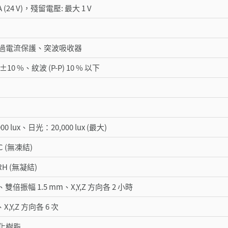
A (24 V)，殘留電壓: 最大 1 V
過電流保護、突波吸收器
DC ±10 %、紋波 (P-P) 10 % 以下
0 lux、日光：20,000 lux (最大)
 °C (無凍結)
 RH (無凝結)
Hz、雙倍振幅 1.5 mm、X,Y,Z 方向各 2 小時
、X,Y,Z 方向各 6 次
化樹脂