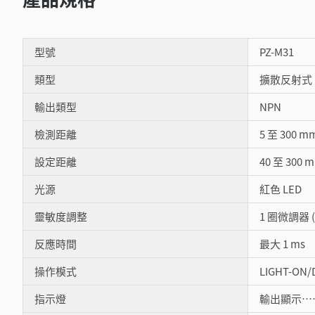
型號
PZ-M31
類型
擴散反射式
輸出類型
NPN
檢測距離
5 至 300 
設定距離
40 至 300 
光源
紅色 LED
靈敏度調整
1 圈微調器 (2
反應時間
最大 1 ms
操作模式
LIGHT-ON
指示燈
輸出顯示…