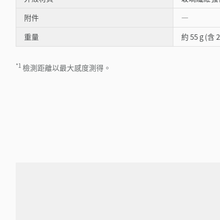
附件
―
重量
約 55 g (含 
*1
檢測距離以最大感度測得。