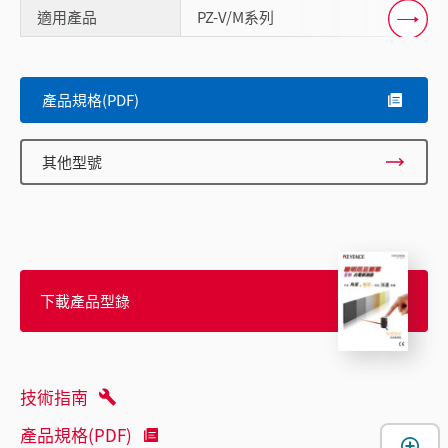
適用產品
PZ-V/M系列
Scroll
產品規格(PDF)
其他型號
下載產品型錄
技術指南
產品規格(PDF)