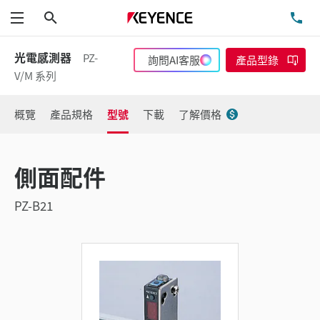
搜尋
洽
功能表
光電感測器
PZ-
詢問AI客服
產品型錄
V/M 系列
概覽
產品規格
型號
下載
了解價格
側面配件
PZ-B21