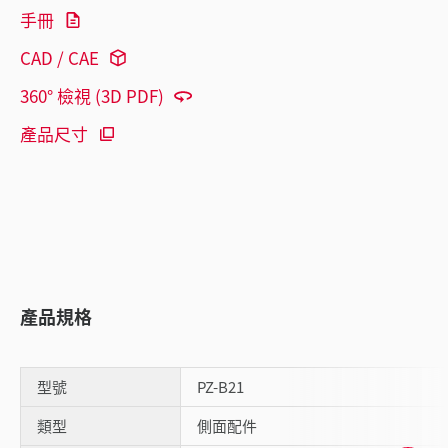
手冊
CAD / CAE
360° 檢視 (3D PDF)
產品尺寸
產品規格
型號
PZ-B21
類型
側面配件