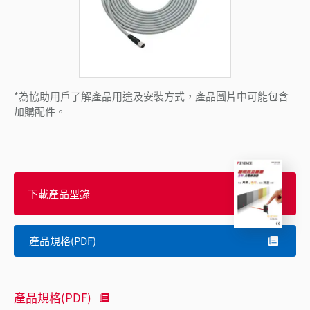
*為協助用戶了解產品用途及安裝方式，產品圖片中可能包含
加購配件。
下載產品型錄
產品規格(PDF)
產品規格(PDF)