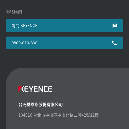
聯絡我們
詢問 KEYENCE
0800-010-898
台灣基恩斯股份有限公司
104016 台北市中山區中山北路二段42號12樓