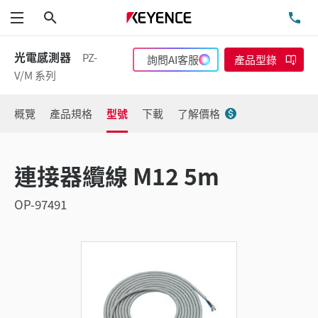
搜尋
洽
功能表
光電感測器
PZ-
詢問AI客服
產品型錄
V/M 系列
概覽
產品規格
型號
下載
了解價格
連接器纜線 M12 5m
OP-97491