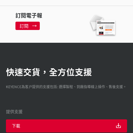
訂閱電子報
訂閱
快速交貨，全方位支援
KEYENCE為客戸提供的支援包括: 選擇製程、到廠指導線上操作、售後支援。
提供支援
下載