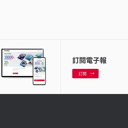
訂閱電子報
訂閱