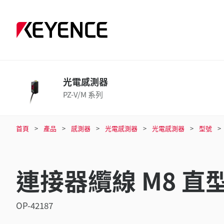
光電感測器
PZ-V/M 系列
首頁
產品
感測器
光電感測器
光電感測器
型號
連接器纜線 M8 直型 
OP-42187