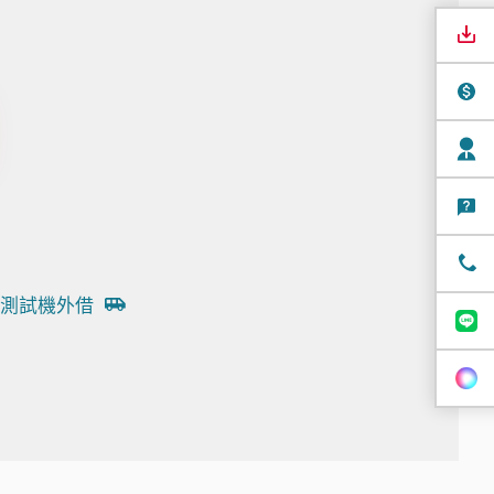
測試機外借