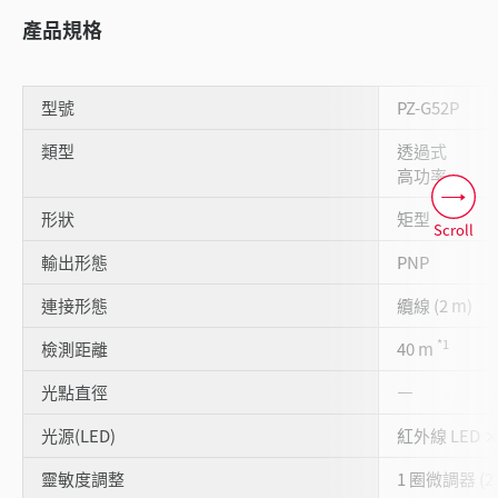
產品規格
型號
PZ-G52P
類型
透過式
高功率
形狀
矩型
Scroll
輸出形態
PNP
連接形態
纜線 (2 m)
*1
檢測距離
40 m
光點直徑
―
光源(LED)
紅外線 LED ×
靈敏度調整
1 圈微調器 (23