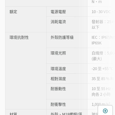
N·m
額定
電源電壓
10 - 30 VDC
消耗電流
發射器：25 
以下
環境抗耐性
外殼防護等級
IEC：IP67/
IP69K
環境光照
白熾燈：5,000
(最大)
環境溫度
-20 至 +55 °
相對濕度
35 至 85 % 
耐振動性
10 至 55 Hz
向各 2 小時
2
耐衝擊性
1,000 m/s
、X
材質
外殼、M18螺帽(僅
玻璃強化 聚丁