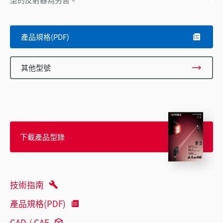
產品規格(PDF)
其他型號
下載產品型錄
技術指南
產品規格(PDF)
CAD / CAE