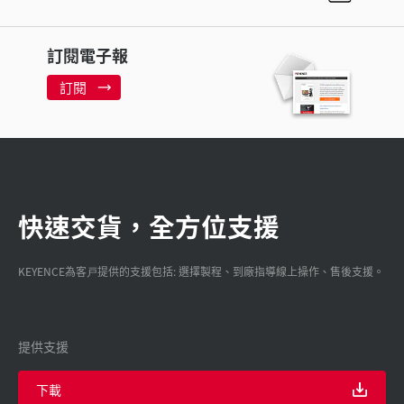
訂閱電子報
訂閱
快速交貨，全方位支援
KEYENCE為客戸提供的支援包括: 選擇製程、到廠指導線上操作、售後支援。
提供支援
下載