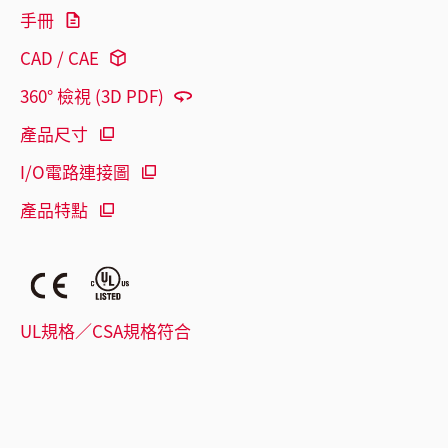
手冊
CAD / CAE
360° 檢視 (3D PDF)
產品尺寸
I/O電路連接圖
產品特點
UL規格／CSA規格符合