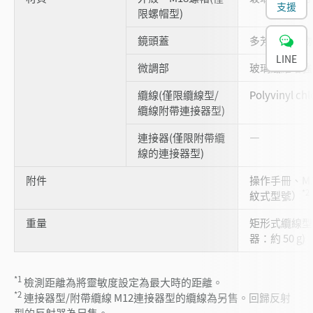
支援
限螺帽型)
鏡頭蓋
多芳基化合物 (
LINE
微調部
玻璃纖維增強聚
纜線(僅限纜線型/
Polyvinyl chl
纜線附帶連接器型)
連接器(僅限附帶纜
―
線的連接器型)
附件
操作手冊、M18
*2
紋式型號）
重量
矩形式纜線型號
器：約 50 g)
*1
檢測距離為將靈敏度設定為最大時的距離。
*2
連接器型/附帶纜線 M12連接器型的纜線為另售。回歸反射
型的反射器為另售。