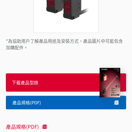
*為協助用戶了解產品用途及安裝方式，產品圖片中可能包含
加購配件。
下載產品型錄
產品規格(PDF)
產品規格(PDF)