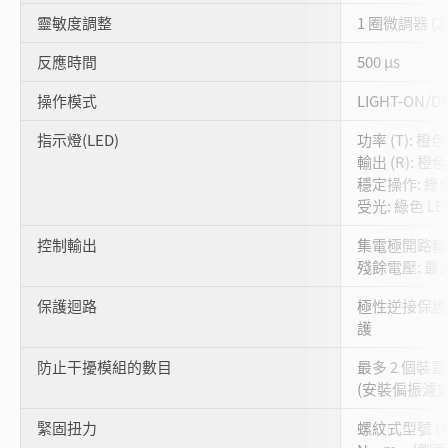
靈敏度調整
1 圈微調器 (23
反應時間
500 µs
操作模式
LIGHT-ON/
指示燈(LED)
功率 (T): 橙色
輸出 (R): 橙色
穩定操作: 綠色
受光: 綠色 LE
控制輸出
集電極開路輸出, 
殘餘電壓: 最大 
保護迴路
極性逆接保護
護
防止干擾模組的數目
最多 2 個裝置
(安裝偏振濾鏡
緊固扭力
螺紋式型號 (前面