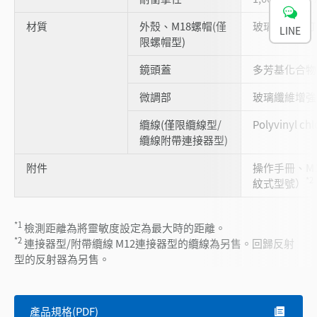
材質
外殼、M18螺帽(僅
玻璃強化 聚丁
LINE
限螺帽型)
鏡頭蓋
多芳基化合物 (
微調部
玻璃纖維增強聚
纜線(僅限纜線型/
Polyvinyl chl
纜線附帶連接器型)
附件
操作手冊、M18
*2
紋式型號）
*1
檢測距離為將靈敏度設定為最大時的距離。
*2
連接器型/附帶纜線 M12連接器型的纜線為另售。回歸反射
型的反射器為另售。
產品規格(PDF)