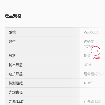
產品規格
型號
PZ-G52EN
類型
透過式
高功率
形狀
矩型
Scroll
輸出形態
NPN
連接形態
附帶纜線的M
*1
檢測距離
40 m
光點直徑
―
光源(LED)
紅外線 LED ×