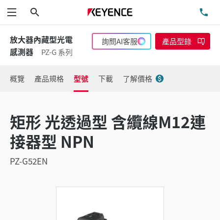
搜尋
洽
功能表
放大器內藏型光電
詢問AI客服
產品型錄
感測器
PZ-G 系列
概覽
產品規格
型號
下載
了解價格
矩形 光透過型 含纜線M12連
接器型 NPN
PZ-G52EN