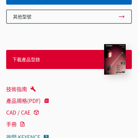
其他型號
下載產品型錄
技術指南
產品規格(PDF)
CAD / CAE
手冊
詢問 KEYENCE