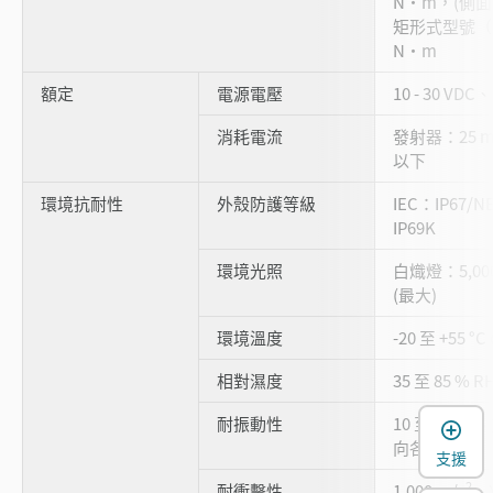
N·m，(側面槽
矩形式型號（安
N·m
額定
電源電壓
10 - 30 VDC
消耗電流
發射器：25 
以下
環境抗耐性
外殼防護等級
IEC：IP67/
IP69K
環境光照
白熾燈：5,000
(最大)
環境溫度
-20 至 +55 °
相對濕度
35 至 85 % 
耐振動性
10 至 55 Hz
向各 2 小時
支援
2
耐衝擊性
1,000 m/s
、X