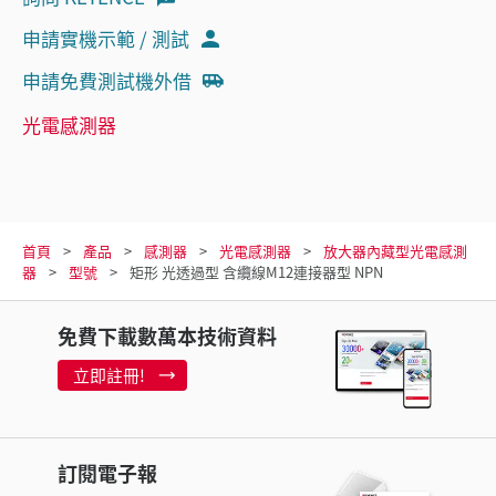
申請實機示範 / 測試
申請免費測試機外借
光電感測器
首頁
產品
感測器
光電感測器
放大器內藏型光電感測
器
型號
矩形 光透過型 含纜線M12連接器型 NPN
免費下載數萬本技術資料
立即註冊!
訂閱電子報