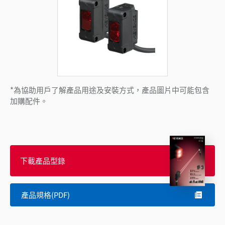
*為協助用戶了解產品用途及安裝方式，產品圖片中可能包含
加購配件。
下載產品型錄
產品規格(PDF)