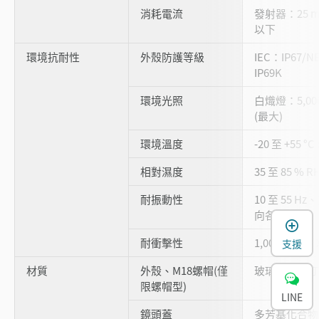
消耗電流
發射器：25 
以下
環境抗耐性
外殼防護等級
IEC：IP67/
IP69K
環境光照
白熾燈：5,000
(最大)
環境溫度
-20 至 +55 °
相對濕度
35 至 85 % 
耐振動性
10 至 55 Hz
向各 2 小時
2
耐衝擊性
1,000 m/s
、X
支援
材質
外殼、M18螺帽(僅
玻璃強化 聚丁
限螺帽型)
LINE
鏡頭蓋
多芳基化合物 (