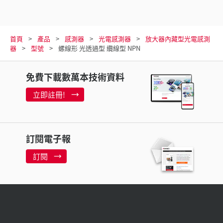
首頁
產品
感測器
光電感測器
放大器內藏型光電感測
器
型號
螺線形 光透過型 纜線型 NPN
免費下載數萬本技術資料
立即註冊!
訂閱電子報
訂閱