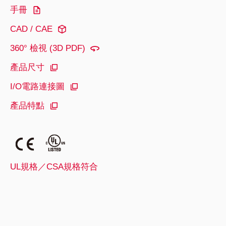
手冊
CAD / CAE
360° 檢視 (3D PDF)
產品尺寸
I/O電路連接圖
產品特點
UL規格／CSA規格符合