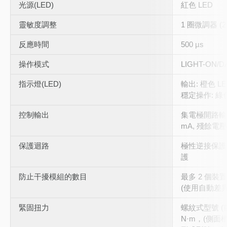
光源(LED)
紅色 LED
靈敏度調整
1 圈微調器 (23
反應時間
500 µs
操作模式
LIGHT-ON/
指示燈(LED)
輸出: 橙色 LE
穩定操作: 綠色
控制輸出
集電極開路輸出, 
mA, 殘餘電壓:
保護迴路
極性逆接保護
護
防止干擾模組的數目
最多 2 個裝置
(使用自動差
緊固扭力
螺紋式型號 (前面
N·m，(側面槽孔