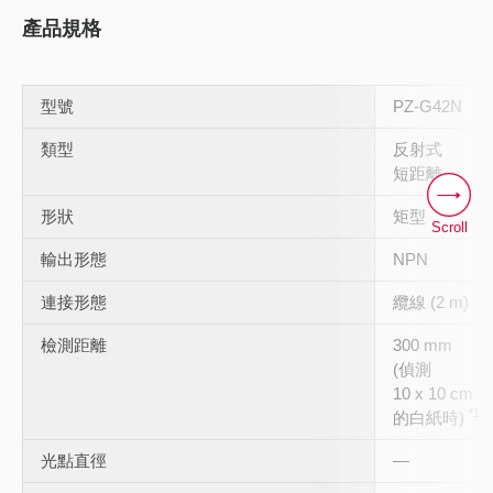
產品規格
型號
PZ-G42N
類型
反射式
短距離
形狀
矩型
Scroll
輸出形態
NPN
連接形態
纜線 (2 m)
檢測距離
300 mm
(偵測
10 x 10 cm
*1
的白紙時)
光點直徑
―