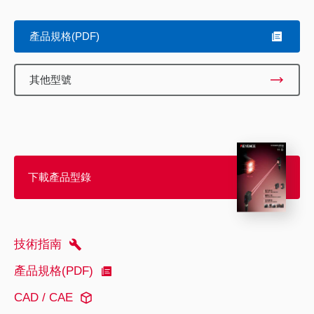
產品規格(PDF)
其他型號
下載產品型錄
技術指南
產品規格(PDF)
CAD / CAE