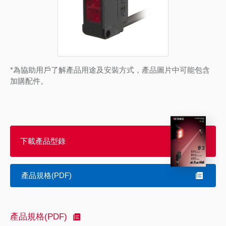
*為協助用戶了解產品用途及安裝方式，產品圖片中可能包含
加購配件。
下載產品型錄
產品規格(PDF)
產品規格(PDF)