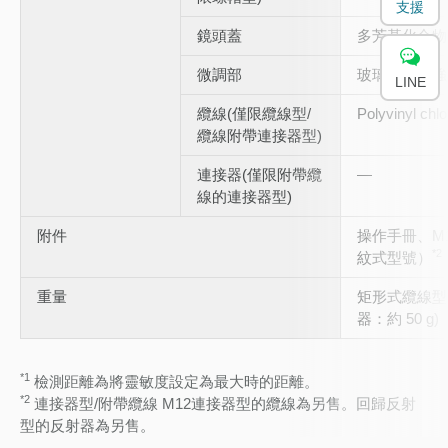
支援
鏡頭蓋
多芳基化合物 (
微調部
玻璃纖維增強聚
LINE
纜線(僅限纜線型/
Polyvinyl chl
纜線附帶連接器型)
連接器(僅限附帶纜
―
線的連接器型)
附件
操作手冊、M18
*2
紋式型號）
重量
矩形式纜線型號
器：約 50 g)
*1
檢測距離為將靈敏度設定為最大時的距離。
*2
連接器型/附帶纜線 M12連接器型的纜線為另售。回歸反射
型的反射器為另售。