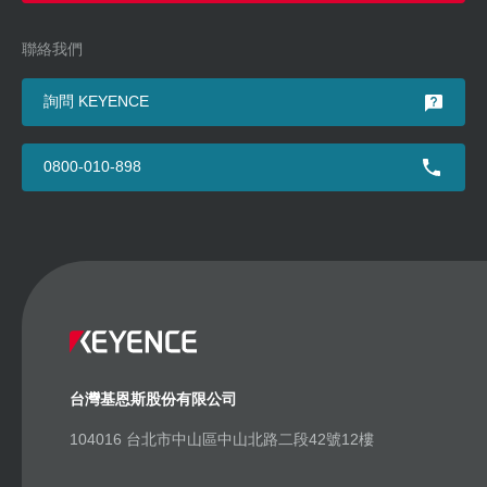
聯絡我們
詢問 KEYENCE
0800-010-898
台灣基恩斯股份有限公司
104016 台北市中山區中山北路二段42號12樓