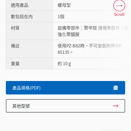
適用產品
螺母型
Scroll
數包括在內
1個
材質
設備零部件：聚甲醛 滑塊零部件：玻
強化聚醯胺
備註
使用PZ-B82時，不可安裝附件OP-
85135。
重量
約 10 g
產品規格(PDF)
其他型號