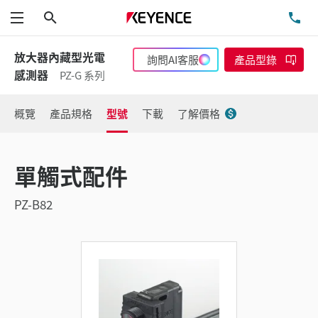
搜尋
洽
功能表
放大器內藏型光電
詢問AI客服
產品型錄
感測器
PZ-G 系列
概覽
產品規格
型號
下載
了解價格
單觸式配件
PZ-B82