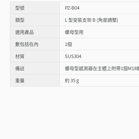
型號
PZ-B04
類型
L 型安裝支架 B (角度調整)
適用產品
螺母型用
數包括在內
1個
材質
SUS304
備註
螺母型感測器在主體上附帶1個M18
重量
約 35 g