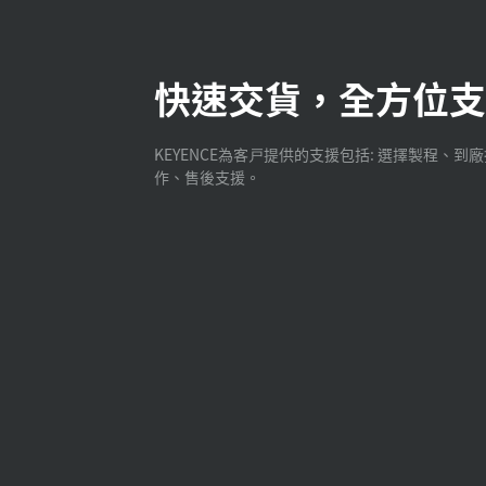
快速交貨，全方位支
KEYENCE為客戸提供的支援包括: 選擇製程、到
作、售後支援。