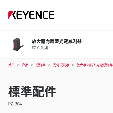
放大器內藏型光電感測器
PZ-G 系列
首頁
產品
感測器
光電感測器
放大器內藏型光電感測器
標準配件
PZ-B04