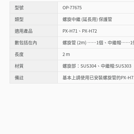
型號
OP-77675
類型
螺旋中繼 (延長用) 保護管
適用產品
PX-H71、PX-H72
數包括在內
螺旋管 (2m) ……1個、中繼帽……
長度
2 m
材質
螺旋部：SUS304、中繼帽:SUS303
備註
基本上請使用已安裝螺旋管的PX-H