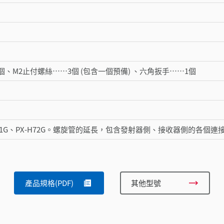
1個、M2止付螺絲……3個 (包含一個預備) 、六角扳手……1個
71G、PX-H72G。螺旋管的延長，包含發射器側、接收器側的各個連
產品規格(PDF)
其他型號