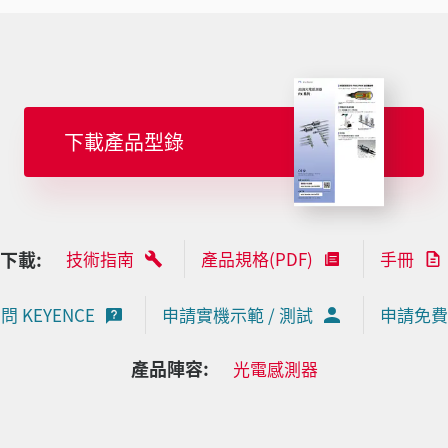
下載產品型錄
下載:
技術指南
產品規格(PDF)
手冊
問 KEYENCE
申請實機示範 / 測試
申請免費
產品陣容:
光電感測器