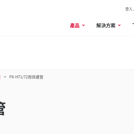
登入 
產品
解決方案
號
PX-H71/72用保護管
管