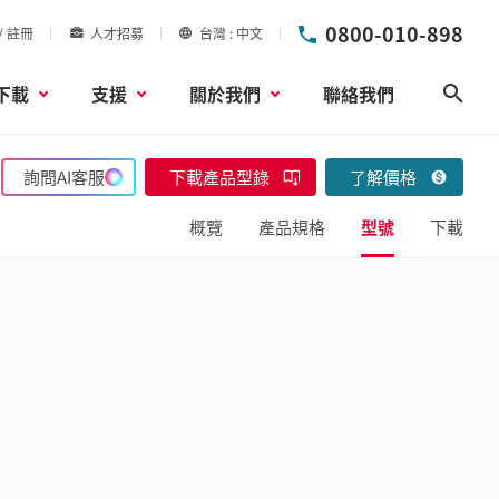
0800-010-898
/ 註冊
人才招募
台灣
中文
下載
支援
關於我們
聯絡我們
搜尋
詢問AI客服
下載產品型錄
了解價格
概覽
產品規格
型號
下載