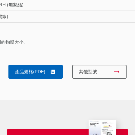
 RH (無凝結)
含纜線)
到的物體大小。
產品規格(PDF)
其他型號