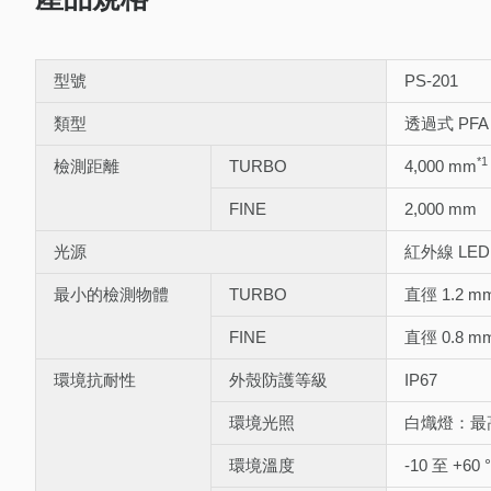
型號
PS-201
類型
透過式 PF
*1
檢測距離
TURBO
4,000 mm
FINE
2,000 mm
光源
紅外線 LED
最小的檢測物體
TURBO
直徑 1.2 
FINE
直徑 0.8 
環境抗耐性
外殼防護等級
IP67
環境光照
白熾燈：最高 4
環境溫度
-10 至 +60