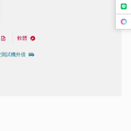
軟體
費測試機外借