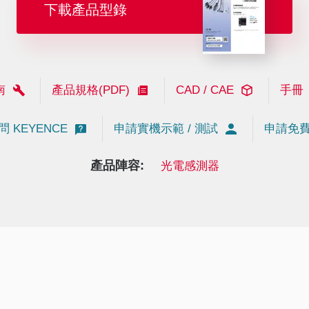
下載產品型錄
南
產品規格(PDF)
CAD / CAE
手冊
問 KEYENCE
申請實機示範 / 測試
申請免
產品陣容:
光電感測器