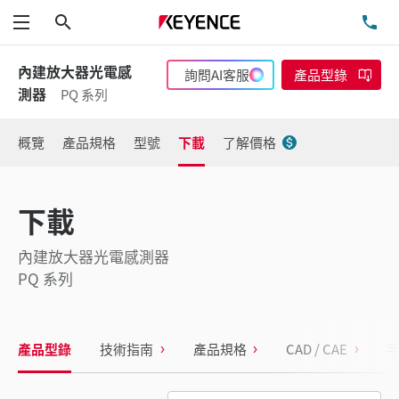
搜尋
洽
功能表
內建放大器光電感
詢問AI客服
產品型錄
測器
PQ 系列
概覽
產品規格
型號
下載
了解價格
下載
內建放大器光電感測器
PQ 系列
產品型錄
技術指南
產品規格
CAD / CAE