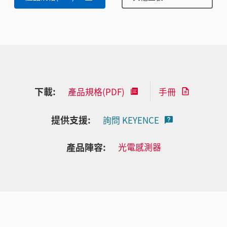
下載:
產品規格(PDF)
手冊
提供支援:
詢問 KEYENCE
產品陣容:
光電感測器