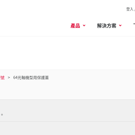
登入 
產品
解決方案
型號
64光軸機型用保護蓋
。