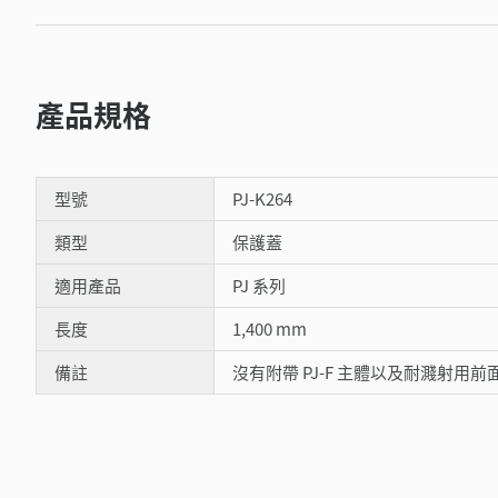
產品規格
型號
PJ-K264
類型
保護蓋
適用產品
PJ 系列
長度
1,400 mm
備註
沒有附帶 PJ-F 主體以及耐濺射用前面保