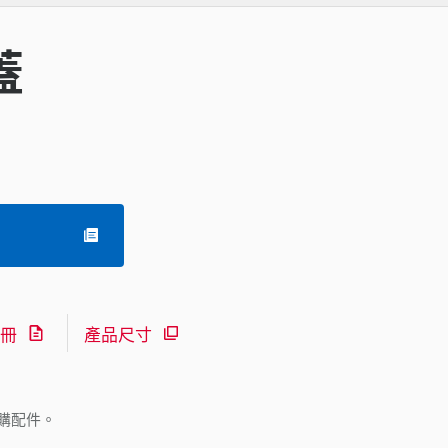
蓋
冊
產品尺寸
購配件。