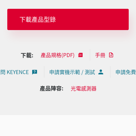
下載產品型錄
下載:
產品規格(PDF)
手冊
問 KEYENCE
申請實機示範 / 測試
申請免費
產品陣容:
光電感測器