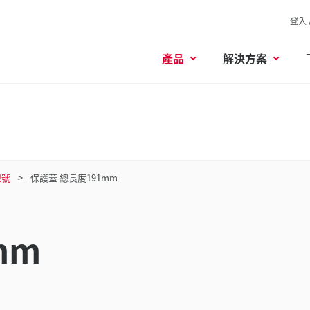
登入 
產品
解決方案
型號
保護蓋 總長度191mm
mm