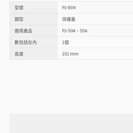
型號
PJ-B04
類型
保護蓋
適用產品
PJ-50A、55A
數包括在內
1個
長度
191 mm