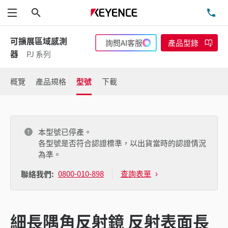
搜尋
洽
功能表
可擴展區域感測
詢問AI客服
產品型錄
器
PJ 系列
概覽
產品規格
型號
下載
本型號已停產。
各型號是否符合認證標準，以出貨當時的認證情況
為準。
0800-010-898
查詢表單
聯絡我們:
細長隅角反射鏡 反射表面長