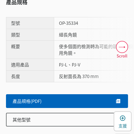
產品規格
型號
OP-35334
類型
細長角鏡
概要
使多個面的檢測轉為可能的區域感測
用角鏡。
Scroll
適用產品
PJ-L、PJ-V
長度
反射面長為 370 mm
產品規格(PDF)
其他型號
支援