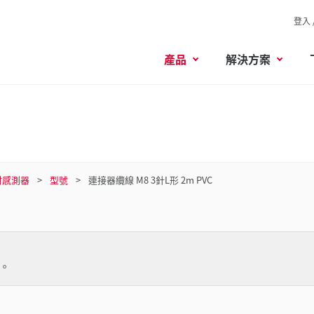
登入 
產品
解決方案
射感測器
型號
連接器纜線 M8 3針L形 2m PVC
。