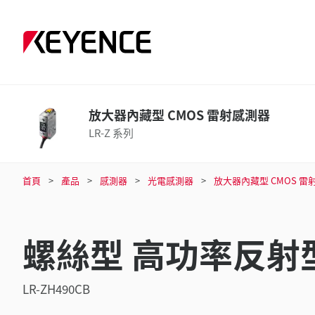
放大器內藏型 CMOS 雷射感測器
LR-Z 系列
首頁
產品
感測器
光電感測器
放大器內藏型 CMOS 雷
螺絲型 高功率反射型
LR-ZH490CB