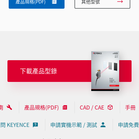
產品規格(PDF)
其他型號
下載產品型錄
南
產品規格(PDF)
CAD / CAE
手冊
問 KEYENCE
申請實機示範 / 測試
申請免費