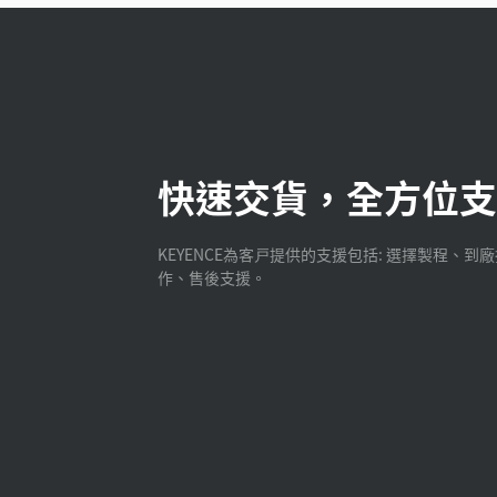
快速交貨，全方位支
KEYENCE為客戸提供的支援包括: 選擇製程、到
作、售後支援。