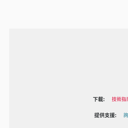
下載:
技術指
提供支援:
詢