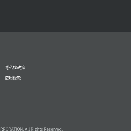
隱私權政策
使用條款
RPORATION. All Rights Reserved.