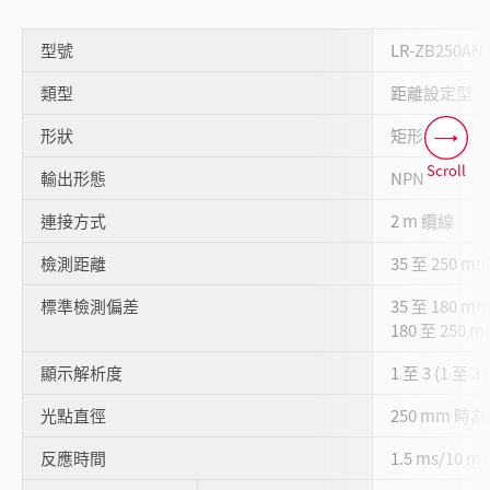
型號
LR-ZB250AN
類型
距離設定型
形狀
矩形
Scroll
輸出形態
NPN
連接方式
2 m 纜線
檢測距離
35 至 250 mm 
標準檢測偏差
35 至 180 
180 至 250 
顯示解析度
1 至 3 (1 至 3
光點直徑
250 mm 時為約
反應時間
1.5 ms/10