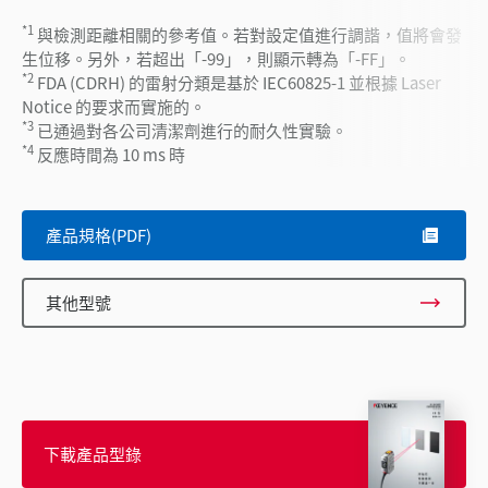
*1
與檢測距離相關的參考值。若對設定值進行調諧，值將會發
生位移。另外，若超出「-99」，則顯示轉為「-FF」。
*2
FDA (CDRH) 的雷射分類是基於 IEC60825-1 並根據 Laser
Notice 的要求而實施的。
*3
已通過對各公司清潔劑進行的耐久性實驗。
*4
反應時間為 10 ms 時
產品規格(PDF)
其他型號
下載產品型錄