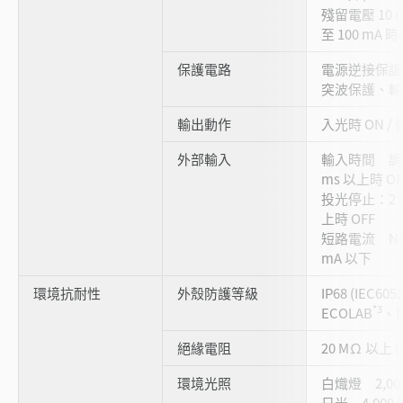
殘留電壓 10 m
至 100 mA 時
保護電路
電源逆接保護
突波保護、輸
輸出動作
入光時 ON /
外部輸入
輸入時間 調整
ms 以上時 OF
投光停止：2 m
上時 OFF
短路電流 NPN
mA 以下
環境抗耐性
外殼防護等級
IP68 (IEC605
*3
ECOLAB
、D
絕緣電阻
20 MΩ 以上 (5
環境光照
白熾燈 2,000
日光 4,000 