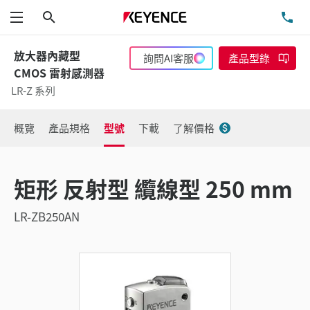
搜尋
洽
功能表
放大器內藏型
詢問AI客服
產品型錄
CMOS 雷射感測器
LR-Z 系列
概覽
產品規格
型號
下載
了解價格
矩形 反射型 纜線型 250 mm
LR-ZB250AN