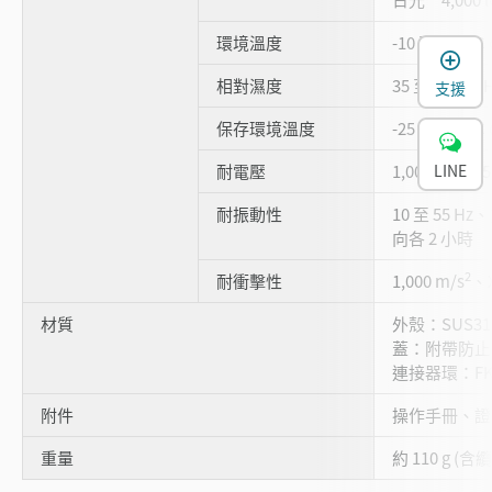
環境溫度
-10 至 +50 °
相對濕度
35 至 85 % 
支援
保存環境溫度
-25 至 +75 °
耐電壓
1,000 VAC、5
LINE
耐振動性
10 至 55 Hz
向各 2 小時
2
耐衝擊性
1,000 m/s
、X
材質
外殼：SUS3
蓋：附帶防止劃
連接器環：F
附件
操作手冊、證明 
重量
約 110 g (