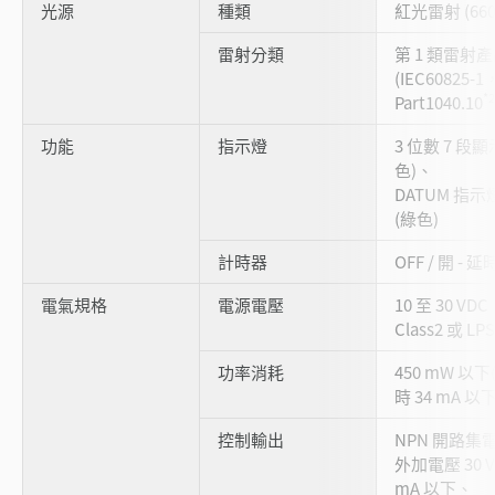
光源
種類
紅光雷射 (660
雷射分類
第 1 類雷射
(IEC60825-1
*2
Part1040.10
功能
指示燈
3 位數 7 段
色)、
DATUM 指示燈
(綠色)
計時器
OFF / 開 - 延
電氣規格
電源電壓
10 至 30 VD
Class2 或 LPS
功率消耗
450 mW 以下(
時 34 mA 以下
控制輸出
NPN 開路集
外加電壓 30 
mA 以下、