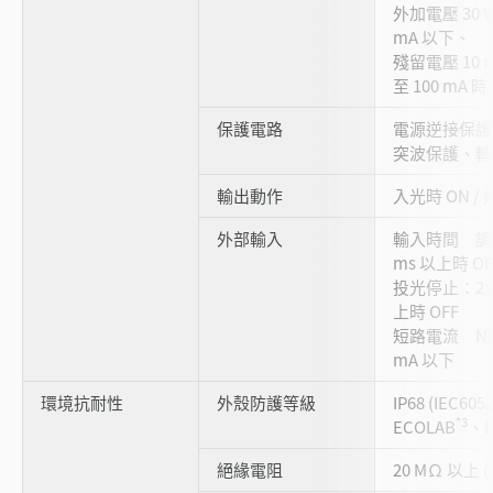
外加電壓 30 
mA 以下、
殘留電壓 10 m
至 100 mA 時
保護電路
電源逆接保護
突波保護、輸
輸出動作
入光時 ON /
外部輸入
輸入時間 調整
ms 以上時 OF
投光停止：2 m
上時 OFF
短路電流 NPN
mA 以下
環境抗耐性
外殼防護等級
IP68 (IEC605
*3
ECOLAB
、D
絕緣電阻
20 MΩ 以上 (5