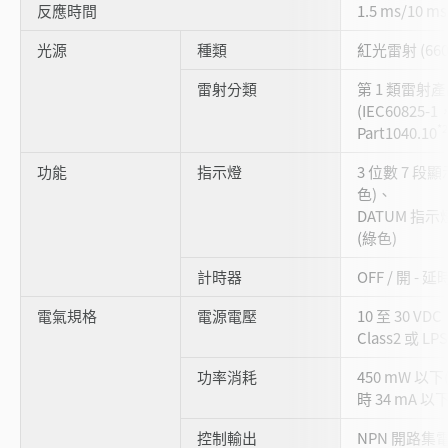
反應時間
1.5 ms/10
光源
種類
紅光雷射 (660
雷射分類
第 1 類雷射
(IEC60825-1
*2
Part1040.10
功能
指示燈
3 位數 7 段
色)、
DATUM 指示燈
(綠色)
計時器
OFF / 開 - 延
電氣規格
電源電壓
10 至 30 VD
Class2 或 LPS
功率消耗
450 mW 以下(
時 34 mA 以下
控制輸出
NPN 開路集