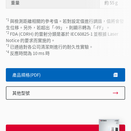
重量
約 55 g
*1
與檢測距離相關的參考值。若對設定值進行調諧，值將會發
生位移。另外，若超出「-99」，則顯示轉為「-FF」。
*2
FDA (CDRH) 的雷射分類是基於 IEC60825-1 並根據 Laser
Notice 的要求而實施的。
*3
已通過對各公司清潔劑進行的耐久性實驗。
*4
反應時間為 10 ms 時
產品規格(PDF)
其他型號