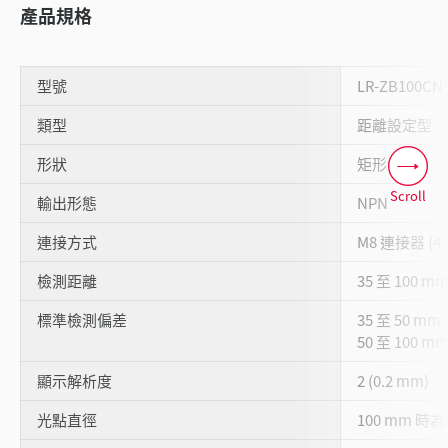
產品規格
型號
LR-ZB100CN
類型
距離設定型
形狀
矩形
Scroll
輸出形態
NPN
連接方式
M8 連接器 (4-
檢測距離
35 至 100 mm 
標準檢測偏差
35 至 50 mm
50 至 100 
顯示解析度
2 (0.2 mm)
光點直徑
100 mm 時為