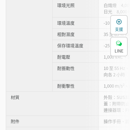
環境光照
白熾燈 4,000
日光 8,000 
環境溫度
-10 至 +50 °
支援
相對濕度
35 至 85 % 
保存環境溫度
-25 至 +75 °
LINE
耐電壓
1,000 VAC、5
耐振動性
10 至 55 Hz
向各 2 小時
2
耐衝擊性
1,000 m/s
、X
材質
外殼：SUS3
蓋：附帶防止劃
連接器環：F
附件
操作手冊、證明 