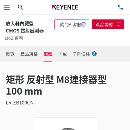
搜尋
洽
功能表
放大器內藏型
詢問AI客服
產品型錄
CMOS 雷射感測器
LR-Z 系列
概覽
產品規格
型號
下載
了解價格
矩形 反射型 M8連接器型
100 mm
LR-ZB100CN