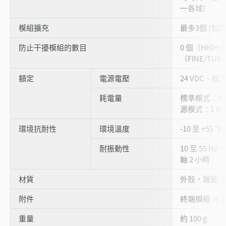
一各域)
模組擴充
最多3個 (包
防止干擾模組的數目
0 個（HIGH 
（FINE/TUR
額定
電源電壓
24 VDC、紋波 
耗電量
標準模式：1.5 
源模式：1 W (
環境抗耐性
環境溫度
-10 至 +55 °
耐振動性
10 至 55 Hz
軸 2 小時
材質
外殼，端蓋: 
附件
終端模組 × 2
重量
約 100 g