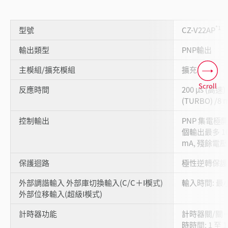
*1
型號
CZ-V22AP
輸出類型
PNP輸出
主模組/擴充模組
擴充模組
Scroll
反應時間
200 µs (高速) 
(TURBO) /8 
控制輸出
PNP 集電極開路 
個輸出最多 100
mA, 殘餘電壓: 
保護迴路
極性逆轉保護
外部調諧輸入 外部庫切換輸入(C/C＋I模式)
輸入時間: 最小 
外部位移輸入(超級I模式)
計時器功能
計時器關/關
時時間: 1 至 