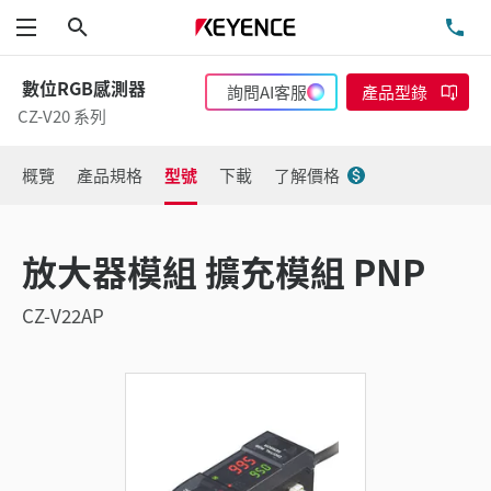
搜尋
洽
功能表
數位RGB感測器
詢問AI客服
產品型錄
CZ-V20 系列
概覽
產品規格
型號
下載
了解價格
放大器模組 擴充模組 PNP
CZ-V22AP