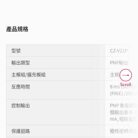
產品規格
型號
CZ-V21P
輸出類型
PNP輸出
主模組/擴充模組
主模組
Scroll
反應時間
8 ms (SUPER)
(FINE) /200 
控制輸出
PNP 集電極開路 
個輸出最多 100
mA, 殘餘電壓: 
保護迴路
極性逆轉保護