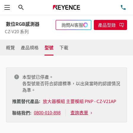
搜尋
洽
功能表
數位RGB感測器
詢問AI客服
產品型錄
CZ-V20 系列
概覽
產品規格
型號
下載
本型號已停產。
各型號是否符合認證標準，以出貨當時的認證情況
為準。
推薦替代產品:
放大器模組 主要模組 PNP - CZ-V21AP
0800-010-898
查詢表單
聯絡我們: