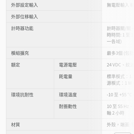
外部設定輸入
無電壓輸入 輸
外部位移輸入
計時器功能
計時器關/關
時時間: 1 至 
一各域)
模組擴充
最多3個 (包
額定
電源電壓
24 VDC、紋波 
耗電量
標準模式：1.5 
源模式：1 W (
環境抗耐性
環境溫度
-10 至 +55 °
耐振動性
10 至 55 Hz
軸 2 小時
材質
外殼，端蓋: 