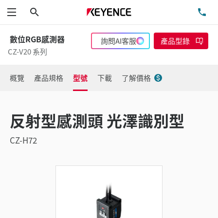
搜尋
洽
功能表
數位RGB感測器
詢問AI客服
產品型錄
CZ-V20 系列
概覽
產品規格
型號
下載
了解價格
反射型感測頭 光澤識別型
CZ-H72