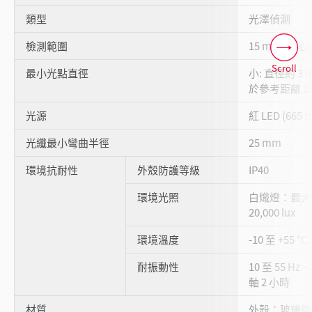
類型
光澤偵測
檢測範圍
15 mm (中心
Scroll
最小光點直徑
小: 直徑約 3
於參考距離 15
光源
紅 LED (665 
光纖最小彎曲半徑
25 mm
環境抗耐性
外殼防護等級
IP40
環境光照
白熾燈：最大 1
20,000 lux
環境溫度
-10 至 +55 °
耐振動性
10 至 55 Hz
軸 2 小時
材質
外殼：玻璃纖