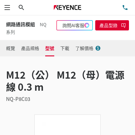
搜尋
洽
功能表
網路通訊模組
NQ
詢問AI客服
產品型錄
系列
概覽
產品規格
型號
下載
了解價格
M12（公） M12（母）電源
線 0.3 m
NQ-P8C03