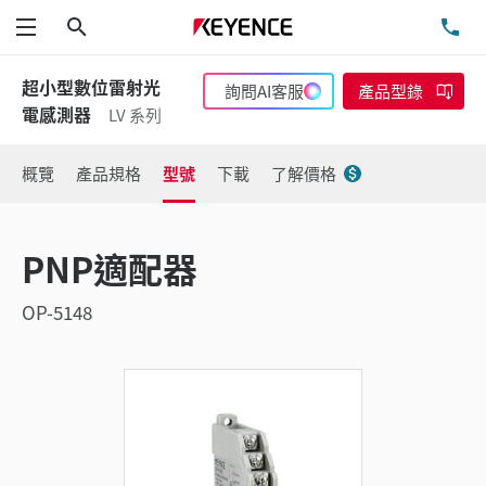
搜尋
洽
功能表
超小型數位雷射光
詢問AI客服
產品型錄
電感測器
LV 系列
概覽
產品規格
型號
下載
了解價格
PNP適配器
OP-5148