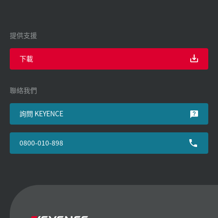
提供支援
下載
聯絡我們
詢問 KEYENCE
0800-010-898