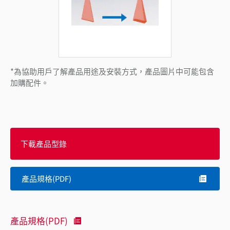
*為協助用戶了解產品用途及安裝方式，產品圖片中可能包含
加購配件。
下載產品型錄
產品規格(PDF)
產品規格(PDF)