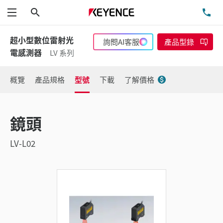
搜尋
洽
功能表
超小型數位雷射光
詢問AI客服
產品型錄
電感測器
LV 系列
概覽
產品規格
型號
下載
了解價格
鏡頭
LV-L02